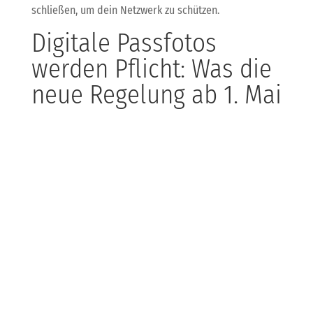
schließen, um dein Netzwerk zu schützen.
Digitale Passfotos
werden Pflicht: Was die
neue Regelung ab 1. Mai
für dich bedeutet
Ab dem 1. Mai 2025 wird es in Deutschland Pflicht,
digitale Passfotos einzureichen. Diese Regelung zielt
darauf ab, die Sicherheit bei der Beantragung von
Ausweisdokumenten zu erhöhen. Unternehmen, die
ihren Mitarbeitern helfen möchten, sollten sich
frühzeitig auf die neuen Anforderungen einstellen.
KDB ist hier, um dir durch digitale Lösungen und
straffe Prozesse bei der Umsetzung zu helfen.
KI im Austausch: Der