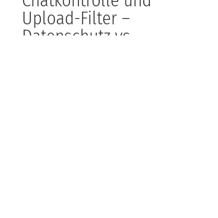
Chatkontrolle und
Upload-Filter –
Datenschutz vs.
Kinderschutz
Die EU ringt mit der Balance zwischen Schutz vor
Kindesmissbrauch im Netz und der Wahrung der
Privatsphäre. Geplante Client-Side-Scanning-
Technologien sollen illegale Inhalte schon vor dem
Upload erkennen, sorgen aber für heftige Kritik, da sie
Grundprinzipien der Ende-zu-Ende-Verschlüsselung
infrage stellen könnten.
Bei KDB nehmen wir Datenschutz und IT-Sicherheit
extrem ernst. Unsere Experten unterstützen Dich
dabei, gesetzliche Anforderungen umzusetzen, ohne
die digitale Freiheit unnötig einzuschränken.
Insbesondere bei der Prozessgestaltung achten wir