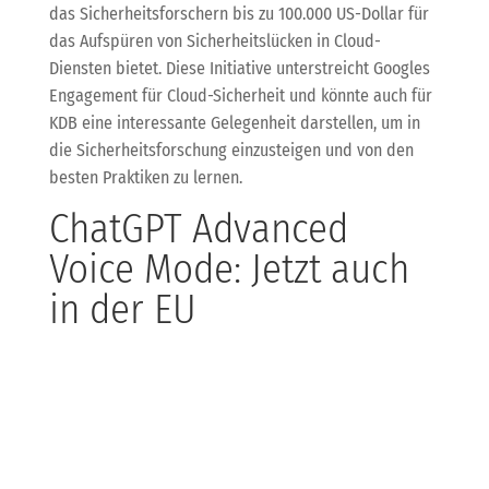
das Sicherheitsforschern bis zu 100.000 US-Dollar für
das Aufspüren von Sicherheitslücken in Cloud-
Diensten bietet. Diese Initiative unterstreicht Googles
Engagement für Cloud-Sicherheit und könnte auch für
KDB eine interessante Gelegenheit darstellen, um in
die Sicherheitsforschung einzusteigen und von den
besten Praktiken zu lernen.
ChatGPT Advanced
Voice Mode: Jetzt auch
in der EU
OpenAI hat den Advanced Voice Mode für ChatGPT
endlich auch in der EU verfügbar gemacht. Diese
Funktion bietet eine dynamischere Sprachausgabe
und könnte gerade für KDB-Kunden interessant sein,
die auf innovative Kommunikationslösungen setzen.