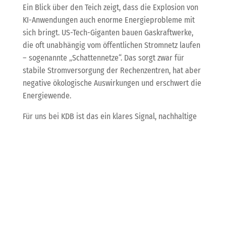
Ein Blick über den Teich zeigt, dass die Explosion von
KI-Anwendungen auch enorme Energieprobleme mit
sich bringt. US-Tech-Giganten bauen Gaskraftwerke,
die oft unabhängig vom öffentlichen Stromnetz laufen
– sogenannte „Schattennetze“. Das sorgt zwar für
stabile Stromversorgung der Rechenzentren, hat aber
negative ökologische Auswirkungen und erschwert die
Energiewende.
Für uns bei KDB ist das ein klares Signal, nachhaltige
IT-Infrastrukturen und Cloud-Lösungen mit grünem
Strom immer mehr in den Fokus zu rücken – gerade
wenn Du auf Managed Services und Digitalisierung
setzt, sollte auch die Umweltbilanz nicht zu kurz
kommen.
Skandal beim ZDF: KI-
generiertes