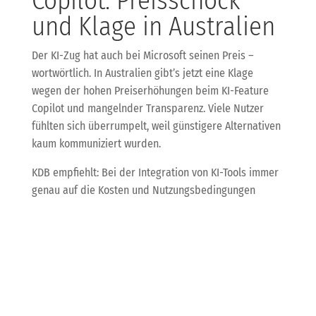
Copilot: Preisschock
und Klage in Australien
Der KI-Zug hat auch bei Microsoft seinen Preis –
wortwörtlich. In Australien gibt’s jetzt eine Klage
wegen der hohen Preiserhöhungen beim KI-Feature
Copilot und mangelnder Transparenz. Viele Nutzer
fühlten sich überrumpelt, weil günstigere Alternativen
kaum kommuniziert wurden.
KDB empfiehlt: Bei der Integration von KI-Tools immer
genau auf die Kosten und Nutzungsbedingungen
schauen. Managed Services von uns sorgen dafür,
dass Du keine bösen Überraschungen erlebst und
Deine IT-Budgets voll im Griff hast.
Legal-Tech und KI: Der
Rechtsmarkt wird