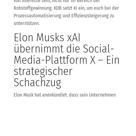
von Interesse sein, nicht nur im Bereich der
Rohstoffgewinnung. KDB setzt KI ein, um euch bei der
Prozessautomatisierung und Effizienzsteigerung zu
unterstützen.
Elon Musks xAI
übernimmt die Social-
Media-Plattform X – Ein
strategischer
Schachzug
Elon Musk hat angekündigt, dass sein Unternehmen
xAI die Social-Media-Plattform X übernimmt. Diese
Entscheidung könnte weitreichende Auswirkungen auf
die Entwicklung von KI und den Umgang mit großen
Datenmengen haben. Die Integration von xAI und X
könnte neue Möglichkeiten für die KI-Entwicklung