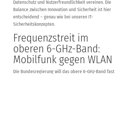
Datenschutz und Nutzerfreundlichkeit vereinen. Die
Balance zwischen Innovation und Sicherheit ist hier
entscheidend – genau wie bei unseren IT-
Sicherheitskonzepten.
Frequenzstreit im
oberen 6-GHz-Band:
Mobilfunk gegen WLAN
Die Bundesregierung will das obere 6-GHz-Band fast
komplett für 6G-Mobilfunk reservieren, was WLAN-
Standards wie Wi-Fi 6E und 7 stark einschränkt. Die
Telekommunikations- und WLAN-Branche kritisiert das
als Fehlentscheidung, die Europas
Wettbewerbsfähigkeit gefährdet. Die Entscheidung
fällt bald auf EU-Ebene.
Als IT-Systemhaus wissen wir, wie wichtig