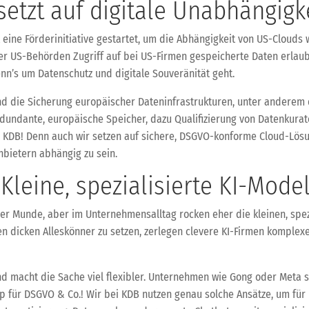
etzt auf digitale Unabhängigk
eine Förderinitiative gestartet, um die Abhängigkeit von US-Clouds 
der US-Behörden Zugriff auf bei US-Firmen gespeicherte Daten erlau
enn’s um Datenschutz und digitale Souveränität geht.
und die Sicherung europäischer Dateninfrastrukturen, unter anderem
edundante, europäische Speicher, dazu Qualifizierung von Datenkurator
 KDB! Denn auch wir setzen auf sichere, DSGVO-konforme Cloud-Lösu
nbietern abhängig zu sein.
: Kleine, spezialisierte KI-Mo
ller Munde, aber im Unternehmensalltag rocken eher die kleinen, spez
nen dicken Alleskönner zu setzen, zerlegen clevere KI-Firmen komple
nd macht die Sache viel flexibler. Unternehmen wie Gong oder Meta se
 für DSGVO & Co.! Wir bei KDB nutzen genau solche Ansätze, um für