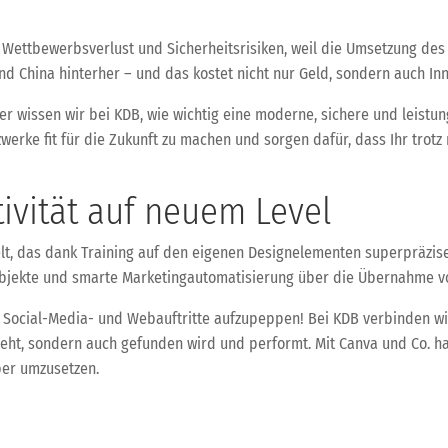
ettbewerbsverlust und Sicherheitsrisiken, weil die Umsetzung des D
d China hinterher – und das kostet nicht nur Geld, sondern auch Inn
er wissen wir bei KDB, wie wichtig eine moderne, sichere und leistung
tzwerke fit für die Zukunft zu machen und sorgen dafür, dass Ihr tro
tivität auf neuem Level
t, das dank Training auf den eigenen Designelementen superpräzise u
-Objekte und smarte Marketingautomatisierung über die Übernahme v
 Social-Media- und Webauftritte aufzupeppen! Bei KDB verbinden wir
ieht, sondern auch gefunden wird und performt. Mit Canva und Co. hab
ber umzusetzen.