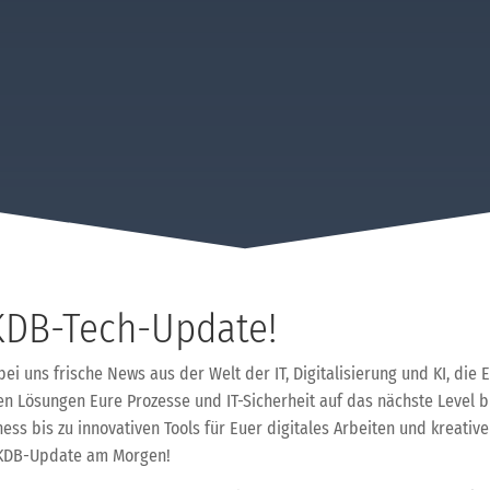
KDB-Tech-Update!
 bei uns frische News aus der Welt der IT, Digitalisierung und KI, die
en Lösungen Eure Prozesse und IT-Sicherheit auf das nächste Level b
ss bis zu innovativen Tools für Euer digitales Arbeiten und kreative
n KDB-Update am Morgen!