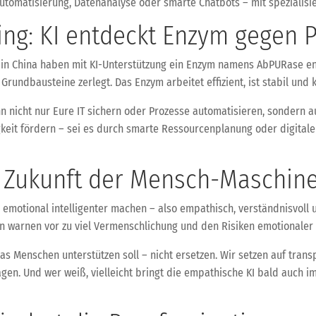
sautomatisierung, Datenanalyse oder smarte Chatbots – mit spezialis
ing: KI entdeckt Enzym gegen 
er in China haben mit KI-Unterstützung ein Enzym namens AbPURase en
Grundbausteine zerlegt. Das Enzym arbeitet effizient, ist stabil und 
ann nicht nur Eure IT sichern oder Prozesse automatisieren, sonder
igkeit fördern – sei es durch smarte Ressourcenplanung oder digita
 Zukunft der Mensch-Maschine
I emotional intelligenter machen – also empathisch, verständnisvoll 
en warnen vor zu viel Vermenschlichung und den Risiken emotionaler
 das Menschen unterstützen soll – nicht ersetzen. Wir setzen auf tra
jagen. Und wer weiß, vielleicht bringt die empathische KI bald auch