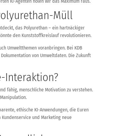
ierten KI-Agenten holen wir das Maximum raus.
Polyurethan-Müll
tdeckt, das Polyurethan – ein hartnäckiger
könnte den Kunststoffkreislauf revolutionieren.
n auch Umweltthemen voranbringen. Bei KDB
le Dokumentation von Umweltdaten. Die Zukunft
-Interaktion?
und fähig, menschliche Motivation zu verstehen.
 Manipulation.
nsparente, ethische KI-Anwendungen, die Euren
 im Kundenservice und Marketing neue