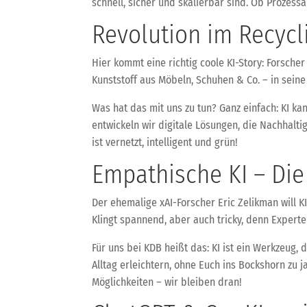
schnell, sicher und skalierbar sind. Ob Prozes
Revolution im Recycl
Hier kommt eine richtig coole KI-Story: Forsch
Kunststoff aus Möbeln, Schuhen & Co. – in seine 
Was hat das mit uns zu tun? Ganz einfach: KI k
entwickeln wir digitale Lösungen, die Nachhalt
ist vernetzt, intelligent und grün!
Empathische KI – Die
Der ehemalige xAI-Forscher Eric Zelikman will K
Klingt spannend, aber auch tricky, denn Expert
Für uns bei KDB heißt das: KI ist ein Werkzeug,
Alltag erleichtern, ohne Euch ins Bockshorn zu 
Möglichkeiten – wir bleiben dran!