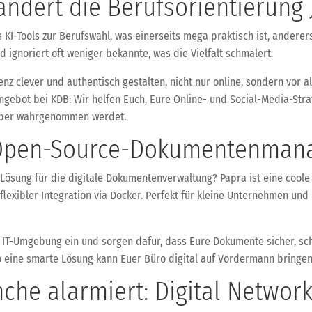
rändert die Berufsorientierung
 KI-Tools zur Berufswahl, was einerseits mega praktisch ist, anderers
ignoriert oft weniger bekannte, was die Vielfalt schmälert.
lever und authentisch gestalten, nicht nur online, sondern vor alle
gebot bei KDB: Wir helfen Euch, Eure Online- und Social-Media-Strat
tgeber wahrgenommen werdet.
 Open-Source-Dokumentenman
e Lösung für die digitale Dokumentenverwaltung? Papra ist eine cool
lexibler Integration via Docker. Perfekt für kleine Unternehmen und 
re IT-Umgebung ein und sorgen dafür, dass Eure Dokumente sicher, s
o eine smarte Lösung kann Euer Büro digital auf Vordermann bringen
he alarmiert: Digital Network