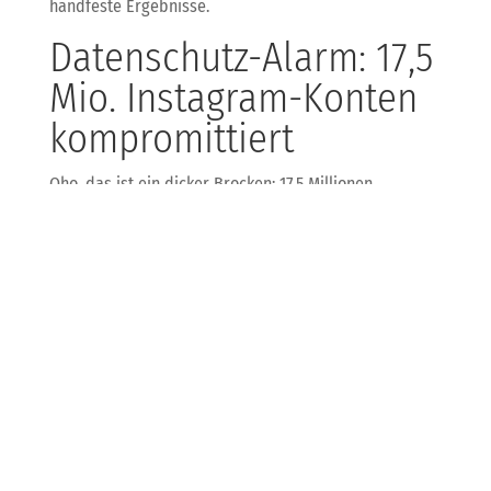
handfeste Ergebnisse.
Datenschutz-Alarm: 17,5
Mio. Instagram-Konten
kompromittiert
Oho, das ist ein dicker Brocken: 17,5 Millionen
Instagram-Konten wurden gehackt, persönliche Daten
inklusive. Unsere klare Message als IT-Sicherheits-
Profis: Passwörter sofort ändern, 2FA aktivieren, und
bei verdächtigen Mails nicht klicken! KDB hilft dir gern,
deine Social-Media-Accounts und IT-Systeme sicher zu
machen – denn wer will schon, dass Hacker bei dir
ein- und ausgehen?
Skandal bei EU-
Cyberagentur: KI