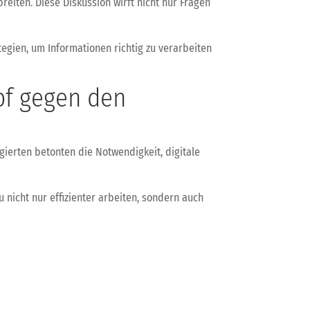
eiten. Diese Diskussion wirft nicht nur Fragen
ategien, um Informationen richtig zu verarbeiten
pf gegen den
gierten betonten die Notwendigkeit, digitale
 nicht nur effizienter arbeiten, sondern auch
 aus der Tech-Welt. Bis dahin, mach’s gut!
pdate - Neueste Entwicklungen in IT und Sicherheit!
→