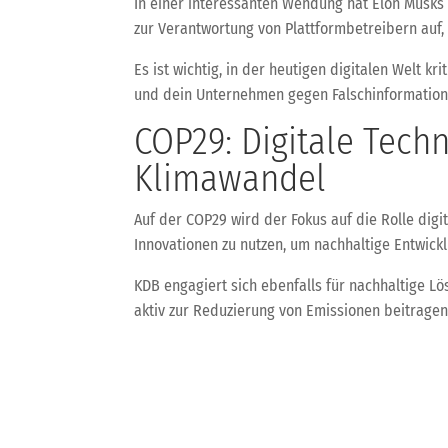
In einer interessanten Wendung hat Elon Musks e
zur Verantwortung von Plattformbetreibern auf, 
Es ist wichtig, in der heutigen digitalen Welt k
und dein Unternehmen gegen Falschinformation
COP29: Digitale Tech
Klimawandel
Auf der COP29 wird der Fokus auf die Rolle dig
Innovationen zu nutzen, um nachhaltige Entwick
KDB engagiert sich ebenfalls für nachhaltige Lö
aktiv zur Reduzierung von Emissionen beitragen
Das war dein KDB-Tech-Update für heute! Bleib 
←
KDB-Tech-Update - Neueste Trends in KI, Sicherhei