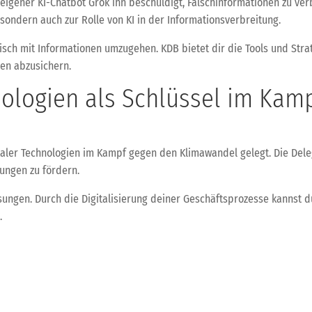
igener KI-Chatbot Grok ihn beschuldigt, Falschinformationen zu verbr
sondern auch zur Rolle von KI in der Informationsverbreitung.
ritisch mit Informationen umzugehen. KDB bietet dir die Tools und Str
en abzusichern.
nologien als Schlüssel im Kam
italer Technologien im Kampf gegen den Klimawandel gelegt. Die Dele
lungen zu fördern.
sungen. Durch die Digitalisierung deiner Geschäftsprozesse kannst du
.
dran und schau morgen wieder vorbei für die neuesten Entwicklungen
t und E-Rechnung
KDB-Tech-U