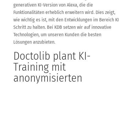
generativen KI-Version von Alexa, die die
Funktionalitäten erheblich erweitern wird. Dies zeigt,
wie wichtig es ist, mit den Entwicklungen im Bereich KI
Schritt zu halten. Bei KDB setzen wir auf innovative
Technologien, um unseren Kunden die besten
Lösungen anzubieten.
Doctolib plant KI-
Training mit
anonymisierten
Patientendaten
Doctolib plant, KI-Modelle mit anonymisierten
Patientendaten zu trainieren, um die
Gesundheitsversorgung zu verbessern. Datenschutz
bleibt dabei ein zentrales Thema. Auch wir bei KDB
legen großen Wert auf Datenschutz und Sicherheit in