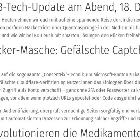
-Tech-Update am Abend, 18. 
g! Heute nehmen wir euch mit auf eine spannende Reise durch die neu
Von perfiden Hackertricks über Quantensprünge in der Medizin bis h
t und wie wir bei KDB euch mit smarten Lösungen den Rücken freihal
cker-Masche: Gefälschte Capt
 auf die sogenannte „ConsentFix“-Technik, um Microsoft-Konten zu ka
fälschte Cloudflare-Verifizierung Nutzer:innen das Einloggen über d
n Zugriff aufs Konto verschafft – ganz ohne 2FA oder Passwörter zu k
en, vor allem wenn plötzlich URLs gepostet oder Code ausgeführt w
Authentifizierung, überprüft verdächtige Seiten sorgfältig und verla
– mit automatisierten Prozessen zur Erkennung solcher Angriffe und B
olutionieren die Medikamente