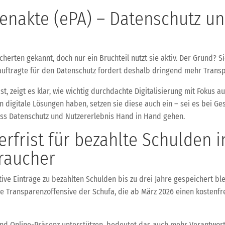
tenakte (ePA) – Datenschutz u
sicherten gekannt, doch nur ein Bruchteil nutzt sie aktiv. Der Grun
auftragte für den Datenschutz fordert deshalb dringend mehr Tran
t, zeigt es klar, wie wichtig durchdachte Digitalisierung mit Fokus au
 digitale Lösungen haben, setzen sie diese auch ein – sei es bei G
dass Datenschutz und Nutzererlebnis Hand in Hand gehen.
rfrist für bezahlte Schulden i
braucher
ive Einträge zu bezahlten Schulden bis zu drei Jahre gespeichert bl
neue Transparenzoffensive der Schufa, die ab März 2026 einen kostenf
 und Online-Präsenz unterstützen, bedeutet das auch mehr Verantw