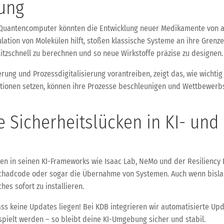
rung
uantencomputer könnten die Entwicklung neuer Medikamente von aktue
lation von Molekülen hilft, stoßen klassische Systeme an ihre Gren
tzschnell zu berechnen und so neue Wirkstoffe präzise zu designen.
erung und Prozessdigitalisierung vorantreiben, zeigt das, wie wichtig
tionen setzen, können ihre Prozesse beschleunigen und Wettbewerbsvo
he Sicherheitslücken in KI- un
en in seinen KI-Frameworks wie Isaac Lab, NeMo und der Resiliency 
chadcode oder sogar die Übernahme von Systemen. Auch wenn bislang
hes sofort zu installieren.
 Lass keine Updates liegen! Bei KDB integrieren wir automatisierte 
spielt werden – so bleibt deine KI-Umgebung sicher und stabil.