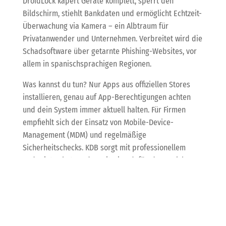
DroidLock kapert Geräte komplett, sperrt den
Bildschirm, stiehlt Bankdaten und ermöglicht Echtzeit-
Überwachung via Kamera – ein Albtraum für
Privatanwender und Unternehmen. Verbreitet wird die
Schadsoftware über getarnte Phishing-Websites, vor
allem in spanischsprachigen Regionen.
Was kannst du tun? Nur Apps aus offiziellen Stores
installieren, genau auf App-Berechtigungen achten
und dein System immer aktuell halten. Für Firmen
empfiehlt sich der Einsatz von Mobile-Device-
Management (MDM) und regelmäßige
Sicherheitschecks. KDB sorgt mit professionellem
Endpoint-Schutz und Monitoring dafür, dass solche
Bedrohungen draußen bleiben und deine mobilen
Geräte sicher sind.
WhatsApp wird sicherer