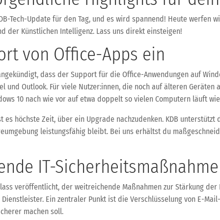
 KDB-Tech-Update für den Tag, und es wird spannend! Heute werfen wi
nd der Künstlichen Intelligenz. Lass uns direkt einsteigen!
ort von Office-Apps ein
angekündigt, dass der Support für die Office-Anwendungen auf Windo
l und Outlook. Für viele Nutzer:innen, die noch auf älteren Geräten 
ows 10 nach wie vor auf etwa doppelt so vielen Computern läuft wie
t es höchste Zeit, über ein Upgrade nachzudenken. KDB unterstützt d
areumgebung leistungsfähig bleibt. Bei uns erhältst du maßgeschnei
ende IT-Sicherheitsmaßnahme
ass veröffentlicht, der weitreichende Maßnahmen zur Stärkung der IT-
ienstleister. Ein zentraler Punkt ist die Verschlüsselung von E-Ma
icherer machen soll.