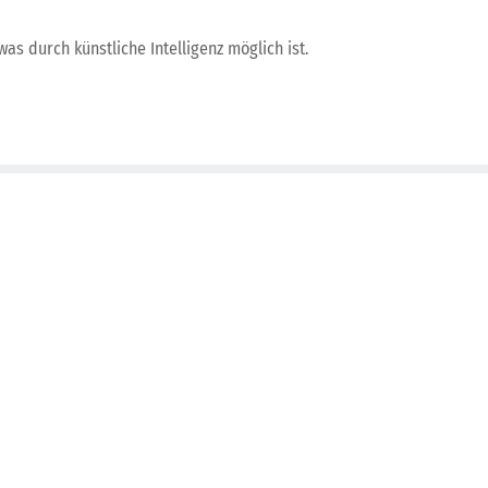
was durch künstliche Intelligenz möglich ist.
-Update –
slücken, KI-
ionen und
e Lösungen