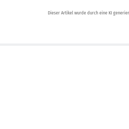
Dieser Artikel wurde durch eine KI generiert
Ihr Ansprechpartner im Bereich 
Update
Kay Bäumges
Geschäftsführer
+49 7234 80 688 0