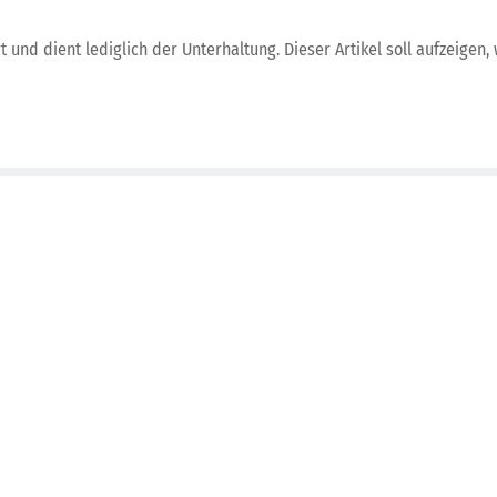
 und dient lediglich der Unterhaltung. Dieser Artikel soll aufzeigen, 
KDB-Tech-
KDB-Tech
Sicherheit
Investit
innovativ