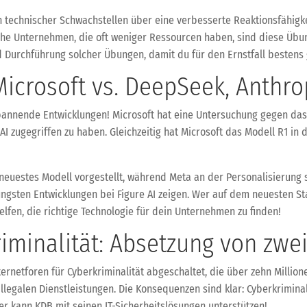
ation technischer Schwachstellen über eine verbesserte Reaktionsfähig
ische Unternehmen, die oft weniger Ressourcen haben, sind diese Übu
nd Durchführung solcher Übungen, damit du für den Ernstfall bestens
icrosoft vs. DeepSeek, Anthrop
 spannende Entwicklungen! Microsoft hat eine Untersuchung gegen das
I zugegriffen zu haben. Gleichzeitig hat Microsoft das Modell R1 in d
n neuestes Modell vorgestellt, während Meta an der Personalisierung 
jüngsten Entwicklungen bei Figure AI zeigen. Wer auf dem neuesten St
lfen, die richtige Technologie für dein Unternehmen zu finden!
iminalität: Absetzung von zwe
ernetforen für Cyberkriminalität abgeschaltet, die über zehn Millione
llegalen Dienstleistungen. Die Konsequenzen sind klar: Cyberkriminal
r kann KDB mit seinen IT-Sicherheitslösungen unterstützen!