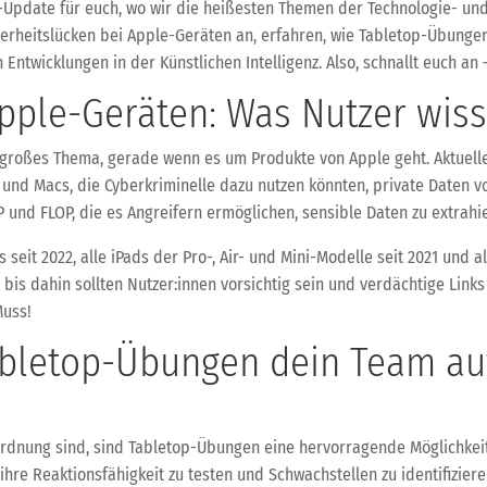
-Update für euch, wo wir die heißesten Themen der Technologie- un
erheitslücken bei Apple-Geräten an, erfahren, wie Tabletop-Übunge
 Entwicklungen in der Künstlichen Intelligenz. Also, schnallt euch an
Apple-Geräten: Was Nutzer wi
in großes Thema, gerade wenn es um Produkte von Apple geht. Aktuelle
 und Macs, die Cyberkriminelle dazu nutzen könnten, private Daten vo
P und FLOP, die es Angreifern ermöglichen, sensible Daten zu extrahi
s seit 2022, alle iPads der Pro-, Air- und Mini-Modelle seit 2021 und 
bis dahin sollten Nutzer:innen vorsichtig sein und verdächtige Links m
Muss!
abletop-Übungen dein Team auf
sordnung sind, sind Tabletop-Übungen eine hervorragende Möglichkeit
ihre Reaktionsfähigkeit zu testen und Schwachstellen zu identifizier