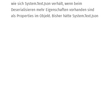
wie sich System.Text.Json verhält, wenn beim
Deserialisieren mehr Eigenschaften vorhanden sind
als Properties im Objekt. Bisher hätte System.Text.Json
zusätzliche Informationen einfach ignoriert, was auch
im Standard weiterhin so ist.
Nun können Entwicklerinnen und Entwickler mit der
Annotation [JsonUnmappedMemberHandling] auf der
zu deserialisierenden Klasse oder der Eigenschaft
UnmappedMemberHandling in den
JsonSerializerOptions dieses Verhalten ändern.
Streit über Microsoft
365: EU-Kommission
verklagt EU-
Datenschutzbeauftragten