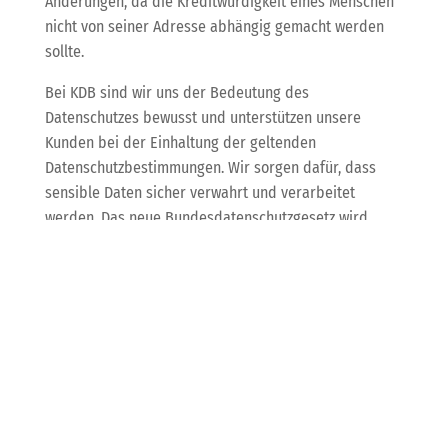
Änderungen, da die Kreditwürdigkeit eines Menschen
nicht von seiner Adresse abhängig gemacht werden
sollte.
Bei KDB sind wir uns der Bedeutung des
Datenschutzes bewusst und unterstützen unsere
Kunden bei der Einhaltung der geltenden
Datenschutzbestimmungen. Wir sorgen dafür, dass
sensible Daten sicher verwahrt und verarbeitet
werden. Das neue Bundesdatenschutzgesetz wird
sicherlich Auswirkungen auf die Arbeit von
Unternehmen haben und es ist wichtig, sich über die
aktuellen Entwicklungen auf dem Laufenden zu halten.
KI von Stability AI
erobert die dritte
Dimension: Das kann